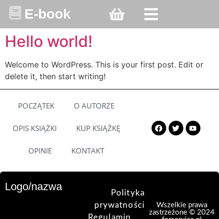
O AUTORZE
OPIS KSIĄŻKI
KUP KSIĄŻKĘ
E-book
Hello world!
Welcome to WordPress. This is your first post. Edit or
delete it, then start writing!
POCZĄTEK
O AUTORZE
OPIS KSIĄŻKI
KUP KSIĄŻKĘ
OPINIE
KONTAKT
Logo/nazwa
Polityka
prywatności
Wszelkie prawa
zastrzeżone © 2024
Regulamin